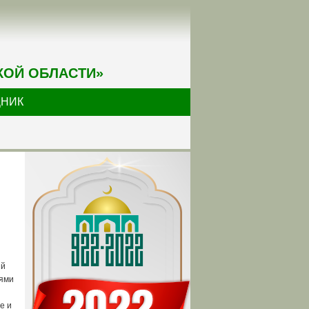
КОЙ ОБЛАСТИ»
ДНИК
ий
иями
е и