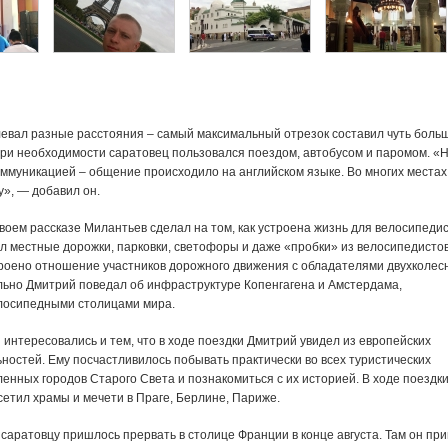
левал разные расстояния – самый максимальный отрезок составил чуть боль
 при необходимости саратовец пользовался поездом, автобусом и паромом. «
оммуникацией – общение происходило на английском языке. Во многих местах
у», — добавил он.
воем рассказе Милантьев сделал на том, как устроена жизнь для велосипедис
л местные дорожки, парковки, светофоры и даже «пробки» из велосипедистов
троено отношение участников дорожного движения с обладателями двухколес
льно Дмитрий поведал об инфраструктуре Копенгагена и Амстердама,
лосипедными столицами мира.
 интересовались и тем, что в ходе поездки Дмитрий увидел из европейских
ностей. Ему посчастливилось побывать практически во всех туристических
енных городов Старого Света и познакомиться с их историей. В ходе поездк
етил храмы и мечети в Праге, Берлине, Париже.
саратовцу пришлось прервать в столице Франции в конце августа. Там он пр