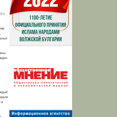
то с
ему
,
льных
раны
ужден
аждый
авали
 в
м