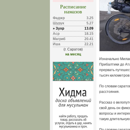
Расписание
намазов
Фаджр
3.25
Шурук
5.27
» Зухр
13.09
Аср
18.15
Магриб
20.41
Иша
22.21
(г. Саратов)
на месяц
Изначально Милан
Прибалтики до Ат
прервать путешест
тысяч километров 
По словам саратов
расстояния.
Рассказ о велопу
свой день он фикс
вопросы и интерес
такую длительную 
По словам саратов