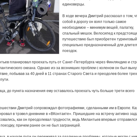
единоверцы.
В ходе вечера Дмитрий рассказал о том, ч
собой в дорогу он взял только самое
необходимое – минимум вещей, палатку,
спальный мешок. Велосипед к предстоящ
путешествию был приобретен туринговый
специально предназначенный для длите
поездок.
тьев планировал проехать путь от Санкт-Петербурга через Финляндию и ст
лантического океана. Однако из-за возникших проблем с коленом он был вын
вие, побывав за 40 дней в 11 странах Старого Света и преодолев более трех
пути.
ца, до пункта назначения ему оставалось проехать чуть больше трети всего
тешествии Дмитрий сопровождал фотографиями, сделанными им в Европе. К
ировал в трэвел-дневнике в «ВКонтакте». Пришедшие на встречу активно зад
овались, как он преодолевал трудности, ведь Милантьев впервые отправился
поездку, причем ранее он не был заграницей.
ца, в начале пути он переживал за различные проблемы, которые могли с ни