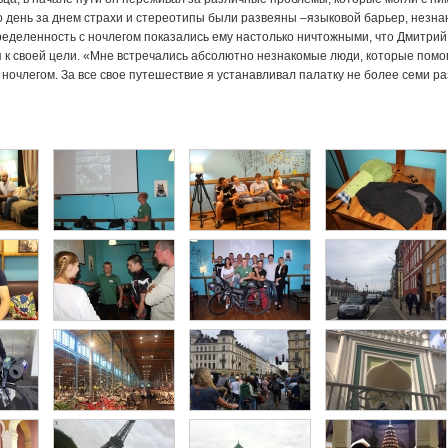
о день за днем страхи и стереотипы были развеяны –языковой барьер, незна
ределенность с ночлегом показались ему настолько ничтожными, что Дмитрий
я к своей цели. «Мне встречались абсолютно незнакомые люди, которые помо
 ночлегом. За все свое путешествие я устанавливал палатку не более семи ра