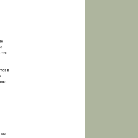
ше
Не
 есть
тов в
.
ного
и
инял