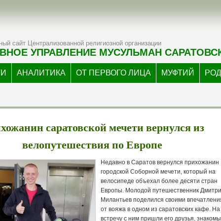
ый сайт Централизованной религиозной организации
ВНОЕ УПРАВЛЕНИЕ МУСУЛЬМАН САРАТОВС
ТИ
АНАЛИТИКА
ОТ ПЕРВОГО ЛИЦА
МУФТИЙ
РО
хожанин саратовской мечети вернулся из
велопутешествия по Европе
Недавно в Саратов вернулся прихожанин
городской Соборной мечети, который на
велосипеде объехал более десяти стран
Европы. Молодой путешественник Дмитр
Милантьев поделился своими впечатлен
от вояжа в одном из саратовских кафе. На
встречу с ним пришли его друзья, знакомы