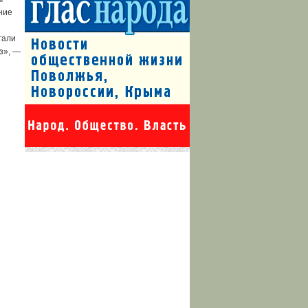
ние
гали
з», —