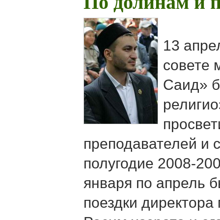
По долинам и 
13 апре
совете 
Саид» б
религио
просвет
преподавателей и с
полугодие 2008-2009
января по апрель 
поездки директора