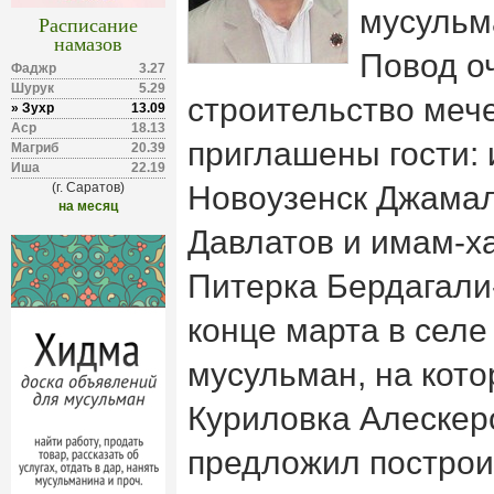
мусульм
Расписание
намазов
Повод о
Фаджр
3.27
Шурук
5.29
строительство мече
» Зухр
13.09
Аср
18.13
приглашены гости: 
Магриб
20.39
Иша
22.19
(г. Саратов)
Новоузенск Джамал
на месяц
Давлатов и имам-ха
Питерка Бердагали
конце марта в сел
мусульман, на кот
Куриловка Алескер
предложил построит