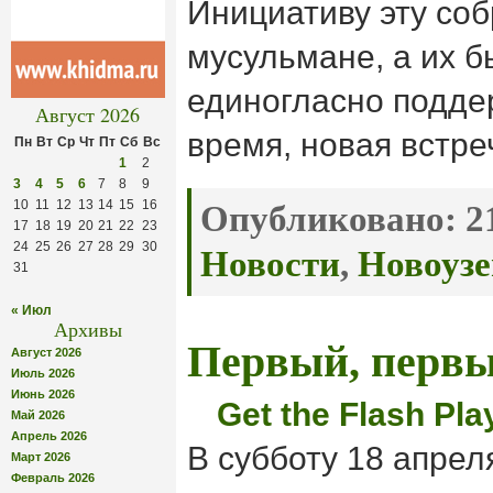
Инициативу эту со
мусульмане, а их б
единогласно поддер
Август 2026
время, новая встре
Пн
Вт
Ср
Чт
Пт
Сб
Вс
1
2
3
4
5
6
7
8
9
10
11
12
13
14
15
16
Опубликовано:
21
17
18
19
20
21
22
23
24
25
26
27
28
29
30
Новости
,
Новоузе
31
« Июл
Архивы
Первый, первый
Август 2026
Июль 2026
Июнь 2026
Get the Flash Pla
Май 2026
Апрель 2026
В субботу 18 апрел
Март 2026
Февраль 2026