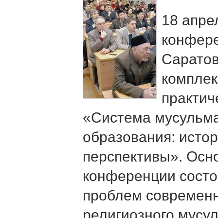
18 апрел
конфер
Саратов
комплек
практич
«Система мусульма
образования: исто
перспективы». Осн
конференции состо
проблем современ
религиозного мусу