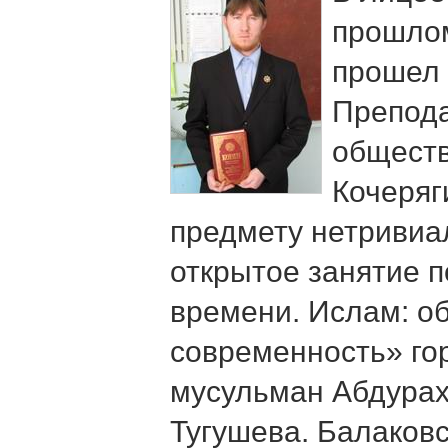
прошлом
прошел 
Препода
обществ
Кочеряг
предмету нетривиа
открытое занятие п
времени. Ислам: о
современность» гор
мусульман Абдурах
Тугушева. Балаков