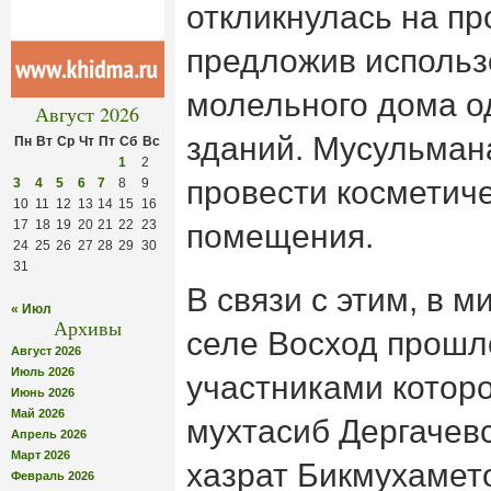
откликнулась на п
предложив использ
молельного дома о
Август 2026
зданий.
Мусульмана
Пн
Вт
Ср
Чт
Пт
Сб
Вс
1
2
провести косметич
3
4
5
6
7
8
9
10
11
12
13
14
15
16
17
18
19
20
21
22
23
помещения.
24
25
26
27
28
29
30
31
В связи с этим, в 
« Июл
Архивы
селе Восход прошл
Август 2026
Июль 2026
участниками которо
Июнь 2026
Май 2026
мухтасиб Дергачевс
Апрель 2026
Март 2026
хазрат Бикмухамет
Февраль 2026