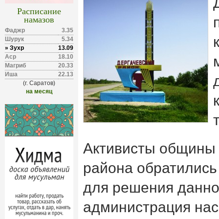
Расписание
намазов
Фаджр
3.35
Шурук
5.34
» Зухр
13.09
Аср
18.10
Магриб
20.33
Иша
22.13
(г. Саратов)
на месяц
Активисты общины
района обратились
для решения данно
администрация нас