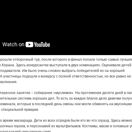
прошли отборочный тур, после которого в финал попали только самые лучши
 Корана. Здесь конкурсантки выступали в двух номинациях. Оценивали детей
еподаватели. Им было очень сложно выбрать победителей из-за хорошей
 А участницы подошли к конкурсу с полной ответственностью, но все равно не
 волнения.
нтересное занятие – собирание «муслимок». На протяжении десяти дней в ла
ительная система хороших дел. То есть за каждое благое дело девочки полу
номинала, которые в последний день смены они могли обменять на вкусняшки
 специальной ярмарке.
о время маскарада. Дети из всех отрядов были кто во что горазд. Здесь можн
азочных героев, и персонажей из мультфильмов. Костюмы, маски и головные 
оспитателей смастерили сами.