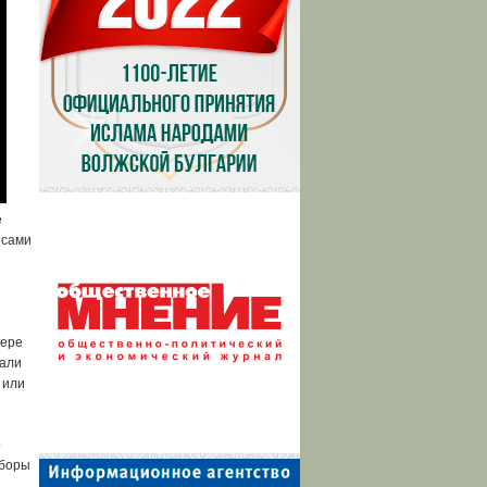
е
 сами
гере
чали
 или
о
уборы