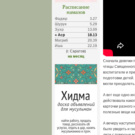
Расписание
намазов
Фаджр
3.27
Шурук
5.29
Зухр
13.09
» Аср
18.13
Магриб
20.39
Иша
22.19
(г. Саратов)
на месяц
Сначала девочки 
чтицы Священного
воспитатели и пр
подготовки детей.
могли преодолеть
А вот еще одно и
действовала накоп
карточки разного 
полезные вещи на
А вечеру наступил
было увидеть и ск
дети с помощью в