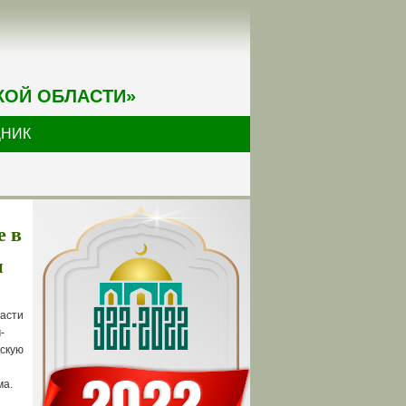
КОЙ ОБЛАСТИ»
ДНИК
е в
и
ласти
-
скую
ма.