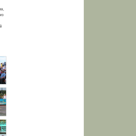
ва,
из
й