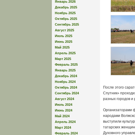
Январь 2026
Декабрь 2025
Ноябрь 2025
Октябрь 2025
Сентябрь 2025
Август 2025
Июль 2025
Июнь 2025
Май 2025
Апрель 2025
Март 2025
Февраль 2025
Январь 2025
Декабрь 2024
Ноябрь 2024
После этого сарат
Октябрь 2024
Спутник» проходи
Сентябрь 2024
разных городов и 
Август 2024
Июль 2024
Организаторами ф
Июнь 2024
народами Волжской
Май 2024
выступили культу
Апрель 2024
татарских женщин
Март 2024
Духовного управл
Февраль 2024