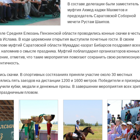
В составе делегации были заместитель
муфтия Ахмед-хаджи Махметов и
председатель Саратовской Соборной
мечети Рустам Шаипов.
селе Средняя Елюзань Пензенской области проводились конные скачки в чест
а Ислама. В ходе церемонии открытия выступили почетные гости. В своем
лове муфтий Саратовской области Мукаддас-хазрат Бибарсов поздравил всех
 напомнив о смысле праздника. Муфтий поблагодарил организаторов конных
ение, отметив, что такие мероприятия помогают сохранить свою религиозную
нтичность.
ись скачки. В спортивных состязаниях приняли участие около 30 местных
оялись пять заездов на дистанции 1200 и 1600 метров. Победители и призер
учили кубки, медали и денежные призы. В завершении мероприятия всех зри
 праздничным пловом.