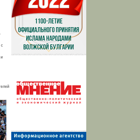
ь
 с
 и
ы
телей