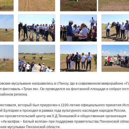
овские мусульмане направились в г.Пензу, где в современном микрорайоне «Г
л фестиваль «Туган як». Он проводился на фонтанной площади и собрал гост
районов региона.
естиваля, который был приурочен к 1100-летию официального принятия Ис
 Булгарии и проходил в рамках года культурного наследия народов России,
рно-просветительский центр им.Х.Д.Тенишевой и общественная организация
 «Ак калфак – Белый колпак» при поддержке правительства Пензенской облас
ения мусульман Пензенской области.