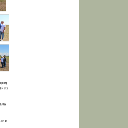
ород
ей из
лама
ти и