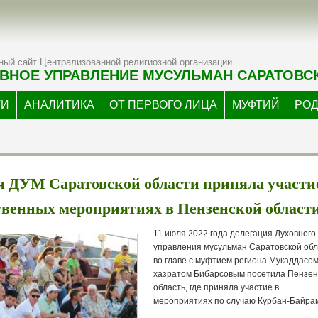
ый сайт Централизованной религиозной организации
ВНОЕ УПРАВЛЕНИЕ МУСУЛЬМАН САРАТОВС
ТИ
АНАЛИТИКА
ОТ ПЕРВОГО ЛИЦА
МУФТИЙ
РО
я ДУМ Саратовской области приняла участи
твенных мероприятиях в Пензенской област
11 июля 2022 года делегация Духовного
управления мусульман Саратовской об
во главе с муфтием региона Мукаддасом
хазратом Бибарсовым посетила Пензен
область, где приняла участие в
мероприятиях по случаю Курбан-Байра