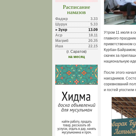
Расписание
намазов
Фаджр
3.33
Шурук
5.33
» Зухр
13.09
Утром 11 июля в 
Аср
18.11
главного праздник
Магриб
20.35
приветственном с
Иша
22.15
Курбан-Байрамом,
(г. Саратов)
скачек за приглаш
на месяц
национальную иде
После этого начал
наездников. Сост
соревнований пол
и гостей угостили