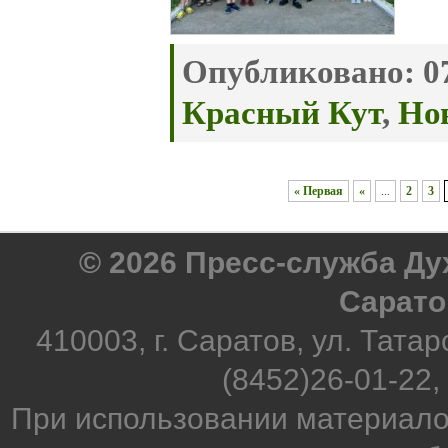
Опубликовано:
07
Красный Кут
,
Но
« Первая
«
...
2
3
© 2026 Пресс-служба Д
Сарато
410003, г. Саратов, ул. Татар
(8452)26-01-22,
При использовании материало