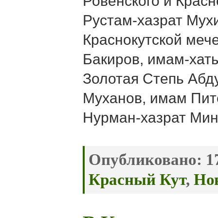
Ровенского и Красн
Рустам-хазрат Мух
Краснокутской меч
Бакиров, имам-хат
Золотая Степь Абд
Муханов, имам Пит
Нурман-хазрат Мин
Опубликовано:
17
Красный Кут
,
Но