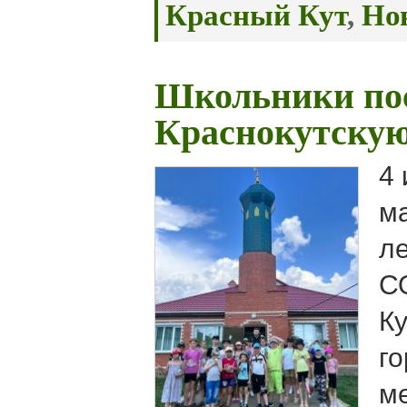
Красный Кут
,
Но
Школьники по
Краснокутскую
4 
ма
л
С
К
г
ме