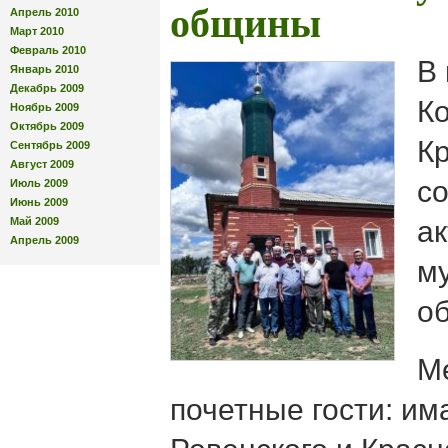
общины
Апрель 2010
Март 2010
Февраль 2010
В
Январь 2010
Декабрь 2009
К
Ноябрь 2009
Октябрь 2009
К
Сентябрь 2009
Август 2009
с
Июль 2009
Июнь 2009
Май 2009
а
Апрель 2009
м
о
М
почетные гости: и