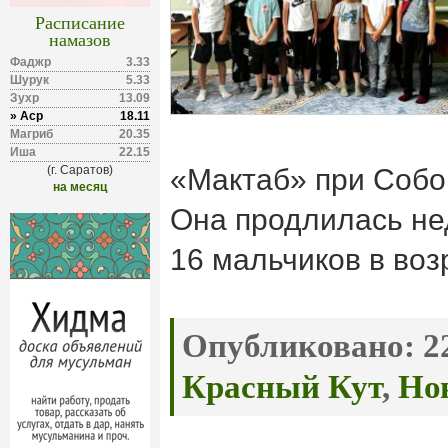
Расписание
намазов
Фаджр
3.33
Шурук
5.33
Зухр
13.09
» Аср
18.11
Магриб
20.35
Иша
22.15
(г. Саратов)
«Мактаб» при Собо
на месяц
Она продлилась не
16 мальчиков в возр
Опубликовано:
22
Красный Кут
,
Но