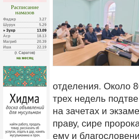
Расписание
намазов
Фаджр
3.27
Шурук
5.29
» Зухр
13.09
Аср
18.13
Магриб
20.39
Иша
22.19
(г. Саратов)
на месяц
отделения. Около 8
трех недель подтв
на зачетах и экзам
праву, сире проро
ему и благословени