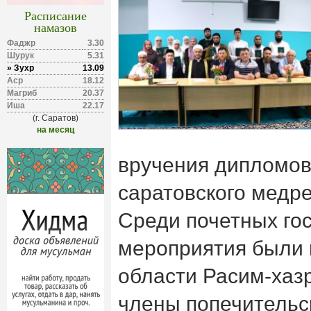
Расписание
намазов
Фаджр
3.30
Шурук
5.31
» Зухр
13.09
Аср
18.12
Магриб
20.37
Иша
22.17
(г. Саратов)
на месяц
вручения дипломов
саратовского медр
Среди почетных го
мероприятия были 
области Расим-хазр
члены попечительс