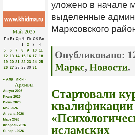
уложено в начале м
выделенные админ
Марксовского райо
Май 2025
Пн
Вт
Ср
Чт
Пт
Сб
Вс
1
2
3
4
5
6
7
8
9
10
11
Опубликовано:
12
12
13
14
15
16
17
18
19
20
21
22
23
24
25
Маркс
,
Новости
.
26
27
28
29
30
31
« Апр
Июн »
Архивы
Стартовали к
Август 2026
Июль 2026
квалификации
Июнь 2026
Май 2026
«Психологичес
Апрель 2026
Март 2026
Февраль 2026
исламских
Январь 2026