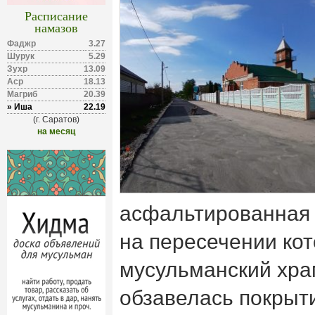
Расписание
намазов
Фаджр
3.27
Шурук
5.29
Зухр
13.09
Аср
18.13
Магриб
20.39
» Иша
22.19
(г. Саратов)
на месяц
асфальтированная д
на пересечении ко
мусульманский хра
обзавелась покрыт