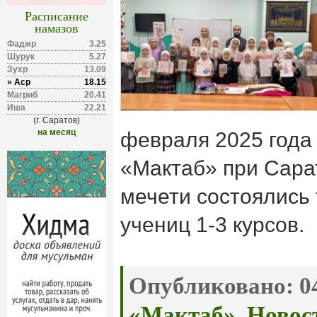
Расписание
намазов
Фаджр
3.25
Шурук
5.27
Зухр
13.09
» Аср
18.15
Магриб
20.41
Иша
22.21
(г. Саратов)
на месяц
февраля 2025 года
«Мактаб» при Сара
мечети состоялись 
учениц 1-3 курсов.
Опубликовано:
04
«Мактаб»
,
Новос