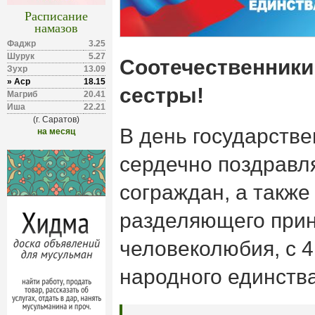
Расписание
намазов
Фаджр
3.25
Шурук
5.27
Соотечественники,
Зухр
13.09
» Аср
18.15
сестры!
Магриб
20.41
Иша
22.21
(г. Саратов)
В день государстве
на месяц
сердечно поздравл
сограждан, а также
разделяющего прин
человеколюбия, с 4
народного единства