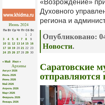
«Возрождение» пр
Духовного управле
региона и админист
Июнь 2024
Пн
Вт
Ср
Чт
Пт
Сб
Вс
Опубликовано:
04
1
2
3
4
5
6
7
8
9
10
11
12
13
14
15
16
Новости
.
17
18
19
20
21
22
23
24
25
26
27
28
29
30
« Май
Июл »
Саратовские м
Архивы
Август 2026
отправляются 
Июль 2026
Июнь 2026
Май 2026
Апрель 2026
Март 2026
Февраль 2026
Январь 2026