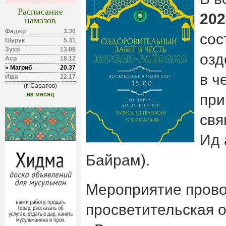
Расписание
202
намазов
Фаджр
3.30
сос
Шурук
5.31
Зухр
13.09
озд
Аср
18.12
» Магриб
20.37
в ч
Иша
22.17
(г. Саратов)
на месяц
пр
свя
Ид 
Байрам).
Мероприятие прово
просветительская 