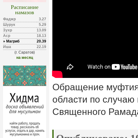
Расписание
намазов
Фаджр
3.27
Шурук
5.29
Зухр
13.09
Аср
18.13
» Магриб
20.39
Иша
22.19
(г. Саратов)
на месяц
Обращение муфтия
области по случаю
Священного Рамад