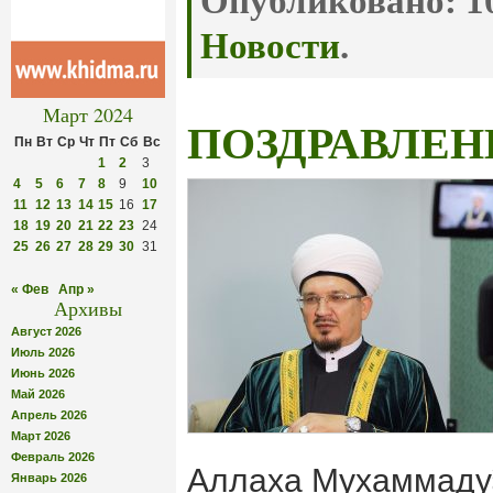
Опубликовано:
10
Новости
.
Март 2024
ПОЗДРАВЛЕН
Пн
Вт
Ср
Чт
Пт
Сб
Вс
1
2
3
4
5
6
7
8
9
10
11
12
13
14
15
16
17
18
19
20
21
22
23
24
25
26
27
28
29
30
31
« Фев
Апр »
Архивы
Август 2026
Июль 2026
Июнь 2026
Май 2026
Апрель 2026
Март 2026
Февраль 2026
Аллаха Мухаммадуﷺ – последнему из
Январь 2026