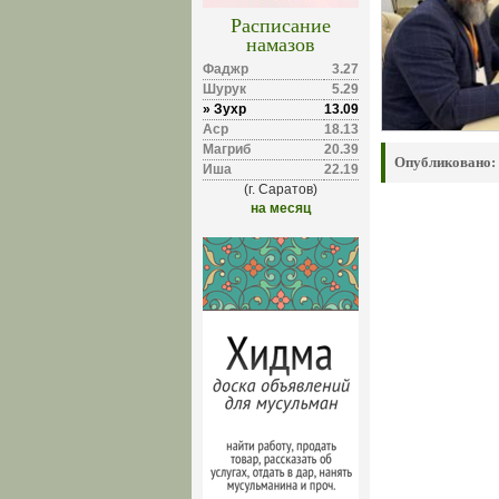
Расписание
намазов
Фаджр
3.27
Шурук
5.29
» Зухр
13.09
Аср
18.13
Магриб
20.39
Опубликовано:
Иша
22.19
(г. Саратов)
на месяц