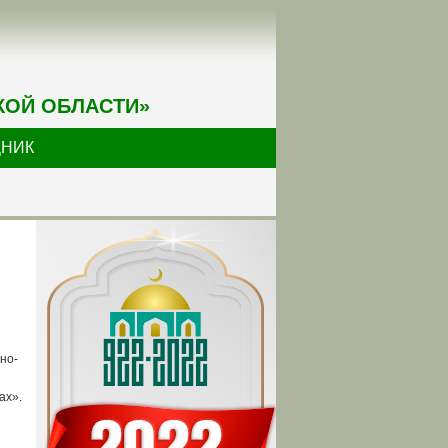
КОЙ ОБЛАСТИ»
ДНИК
но-
ах».