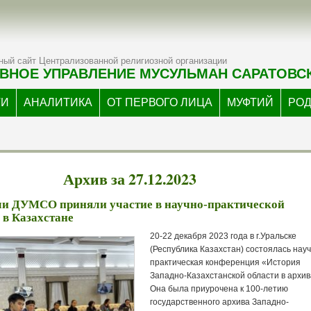
ый сайт Централизованной религиозной организации
ВНОЕ УПРАВЛЕНИЕ МУСУЛЬМАН САРАТОВС
ТИ
АНАЛИТИКА
ОТ ПЕРВОГО ЛИЦА
МУФТИЙ
РО
Архив за 27.12.2023
ли ДУМСО приняли участие в научно-практической
в Казахстане
20-22 декабря 2023 года в г.Уральске
(Республика Казахстан) состоялась науч
практическая конференция «История
Западно-Казахстанской области в архив
Она была приурочена к 100-летию
государственного архива Западно-