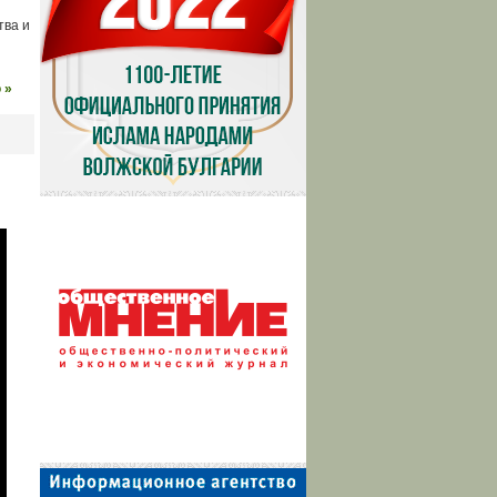
тва и
 »