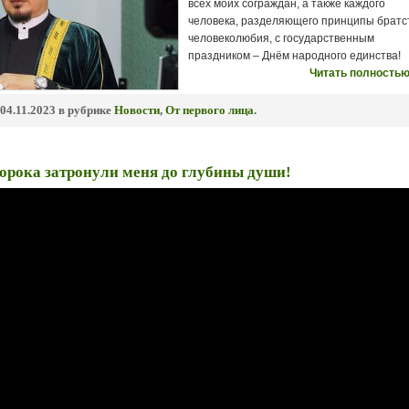
всех моих сограждан, а также каждого
человека, разделяющего принципы братс
человеколюбия, с государственным
праздником – Днём народного единства!
Читать полностью
04.11.2023 в рубрике
Новости
,
От первого лица
.
орока затронули меня до глубины души!