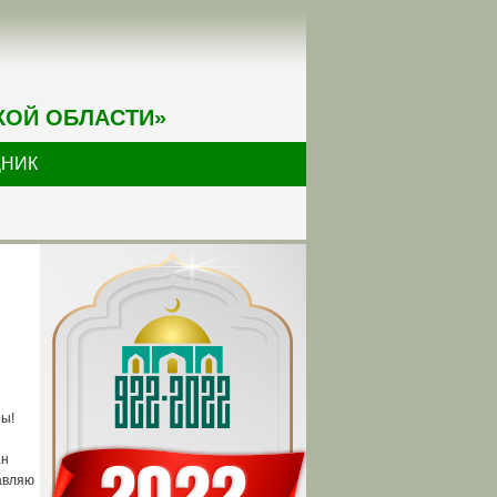
КОЙ ОБЛАСТИ»
ДНИК
ры!
ан
авляю