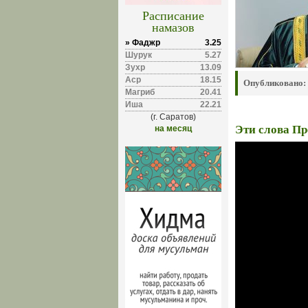
Расписание
намазов
» Фаджр
3.25
Шурук
5.27
Зухр
13.09
Аср
18.15
Опубликовано:
Магриб
20.41
Иша
22.21
(г. Саратов)
Эти слова Пр
на месяц