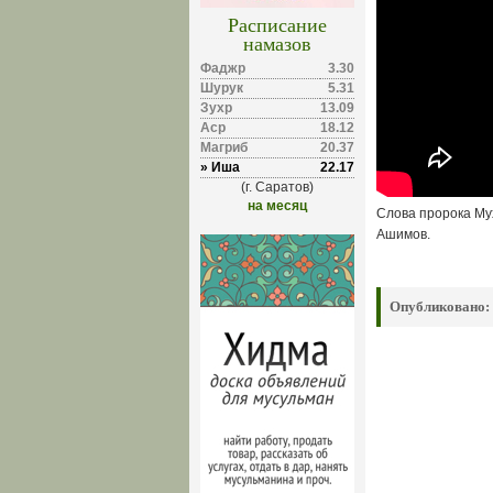
Расписание
намазов
Фаджр
3.30
Шурук
5.31
Зухр
13.09
Аср
18.12
Магриб
20.37
» Иша
22.17
(г. Саратов)
на месяц
Слова пророка Му
Ашимов.
Опубликовано: