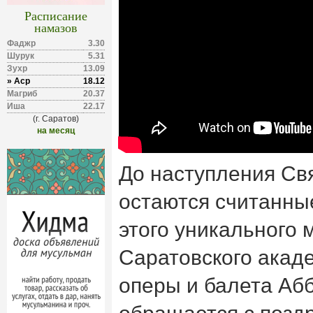
Расписание
намазов
Фаджр
3.30
Шурук
5.31
Зухр
13.09
» Аср
18.12
Магриб
20.37
Иша
22.17
(г. Саратов)
на месяц
До наступления С
остаются считанны
этого уникального 
Саратовского акад
оперы и балета Аб