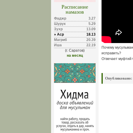
Расписание
намазов
Фаджр
3.27
Шурук
5.29
Зухр
13.09
» Аср
18.13
Магриб
20.39
Иша
22.19
Почему мусульман
(г. Саратов)
исправить?
на месяц
Отвечает муфтий 
Опубликовано: