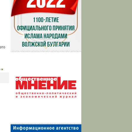
это
 »