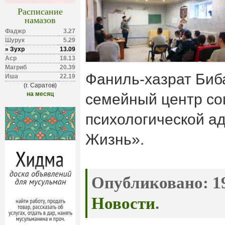
Расписание
намазов
Фаджр
3.27
Шурук
5.29
» Зухр
13.09
Аср
18.13
Магриб
20.39
Фаниль-хазрат Биб
Иша
22.19
(г. Саратов)
на месяц
семейный центр со
психологической а
Жизнь».
Опубликовано:
19
Новости
.