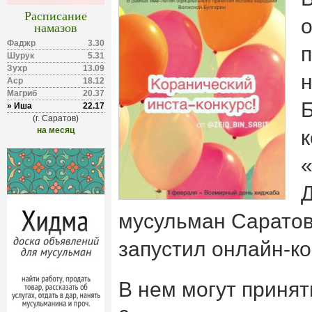
Расписание
намазов
Фаджр
3.30
Шурук
5.31
Зухр
13.09
Аср
18.12
Магриб
20.37
» Иша
22.17
(г. Саратов)
на месяц
к
«
мусульман Саратов
запустил онлайн-ко
В нем могут принят