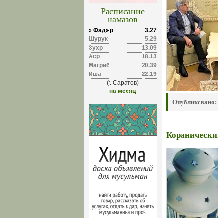
Расписание
намазов
» Фаджр
3.27
Шурук
5.29
Зухр
13.09
Аср
18.13
Магриб
20.39
Иша
22.19
(г. Саратов)
на месяц
Опубликовано:
Коранический