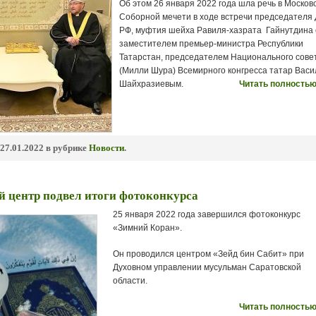
Об этом 26 января 2022 года шла речь в Москов
Соборной мечети в ходе встречи председателя
РФ, муфтия шейха Равиля-хазрата Гайнутдина 
заместителем премьер-министра Республики
Татарстан, председателем Национального сове
(Милли Шура) Всемирного конгресса татар Вас
Шайхразиевым.
Читать полностью
27.01.2022 в рубрике
Новости
.
 центр подвел итоги фотоконкурса
25 января 2022 года завершился фотоконкурс
«Зимний Коран».
Он проводился центром «Зейд бин Сабит» при
Духовном управлении мусульман Саратовской
области.
Читать полностью