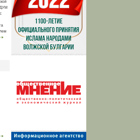
ской
 ДУМ
с
та
илем
 »
 »