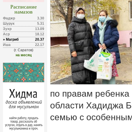
Расписание
намазов
Фаджр
3.30
Шурук
5.31
Зухр
13.09
Аср
18.12
» Магриб
20.37
Иша
22.17
(г. Саратов)
на месяц
по правам ребенка
области Хадиджа Б
семью с особенным