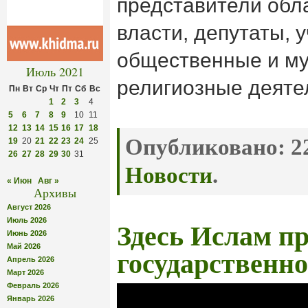
представители обла
власти, депутаты, 
общественные и м
Июль 2021
религиозные деяте
Пн
Вт
Ср
Чт
Пт
Сб
Вс
1
2
3
4
5
6
7
8
9
10
11
12
13
14
15
16
17
18
Опубликовано:
22
19
20
21
22
23
24
25
26
27
28
29
30
31
Новости
.
« Июн
Авг »
Архивы
Август 2026
Июль 2026
Здесь Ислам пр
Июнь 2026
Май 2026
государственно
Апрель 2026
Март 2026
Февраль 2026
Январь 2026