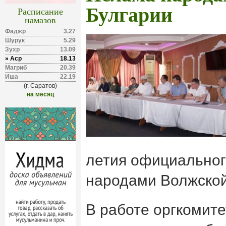
Булгарии
Расписание
намазов
Фаджр
3.27
Шурук
5.29
Зухр
13.09
» Аср
18.13
Магриб
20.39
Иша
22.19
(г. Саратов)
на месяц
летия официальног
народами Волжской
В работе оргкомите