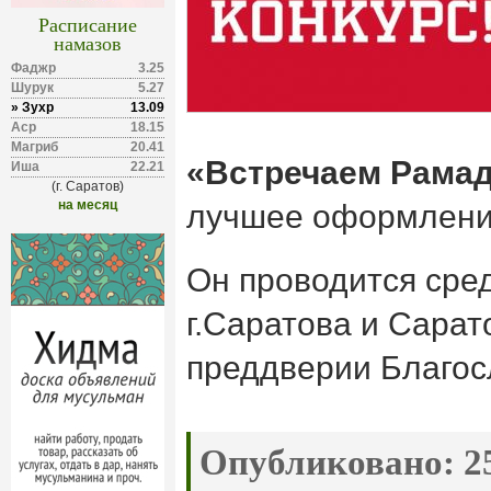
Расписание
намазов
Фаджр
3.25
Шурук
5.27
» Зухр
13.09
Аср
18.15
Магриб
20.41
«Встречаем Рамад
Иша
22.21
(г. Саратов)
на месяц
лучшее оформление
Он проводится сре
г.Саратова и Сарат
преддверии Благос
Опубликовано:
25