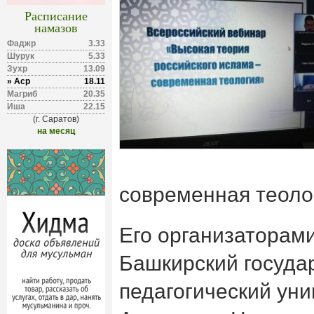
Расписание
намазов
Фаджр
3.33
Шурук
5.33
Зухр
13.09
» Аср
18.11
Магриб
20.35
Иша
22.15
(г. Саратов)
на месяц
современная теоло
Его организаторам
Башкирский госуда
педагогический уни