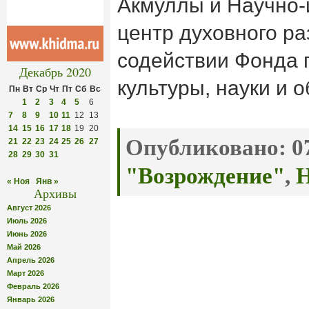
Акмуллы и Научно-
центр духовного ра
содействии Фонда 
Декабрь 2020
культуры, науки и 
Пн
Вт
Ср
Чт
Пт
Сб
Вс
1
2
3
4
5
6
7
8
9
10
11
12
13
14
15
16
17
18
19
20
Опубликовано:
07
21
22
23
24
25
26
27
28
29
30
31
"Возрождение"
,
Н
« Ноя
Янв »
Архивы
Август 2026
Июль 2026
Июнь 2026
Май 2026
Апрель 2026
Март 2026
Февраль 2026
Январь 2026