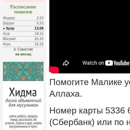
Расписание
намазов
Фаджр
3.33
Шурук
5.33
» Зухр
13.09
Аср
18.11
Магриб
20.35
Иша
22.15
(г. Саратов)
на месяц
Помогите Малике у
Аллаха.
Номер карты 5336 
(Сбербанк) или по