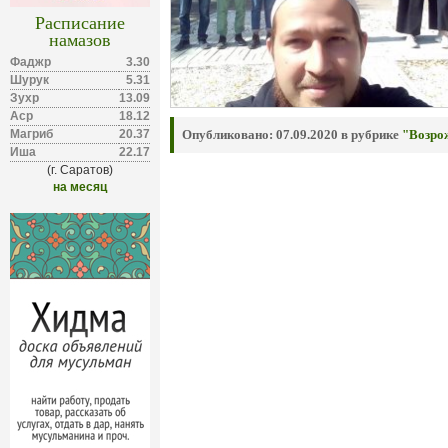
Расписание
намазов
Фаджр
3.30
Шурук
5.31
Зухр
13.09
Аср
18.12
Магриб
20.37
Опубликовано:
07.09.2020 в рубрике
"Возро
Иша
22.17
(г. Саратов)
на месяц