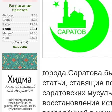
Расписание
намазов
Фаджр
3.33
Шурук
5.33
Зухр
13.09
» Аср
18.11
Магриб
20.35
Иша
22.15
(г. Саратов)
на месяц
города Саратова б
статьи, ставящие п
саратовских мусул
восстановление ис