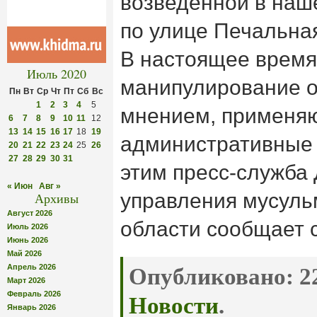
возведённой в наше
по улице Печальная
В настоящее время
Июль 2020
манипулирование 
Пн
Вт
Ср
Чт
Пт
Сб
Вс
1
2
3
4
5
мнением, применя
6
7
8
9
10
11
12
13
14
15
16
17
18
19
административные 
20
21
22
23
24
25
26
27
28
29
30
31
этим пресс-служба
« Июн
Авг »
управления мусуль
Архивы
Август 2026
области сообщает 
Июль 2026
Июнь 2026
Май 2026
Апрель 2026
Опубликовано:
22
Март 2026
Февраль 2026
Новости
.
Январь 2026