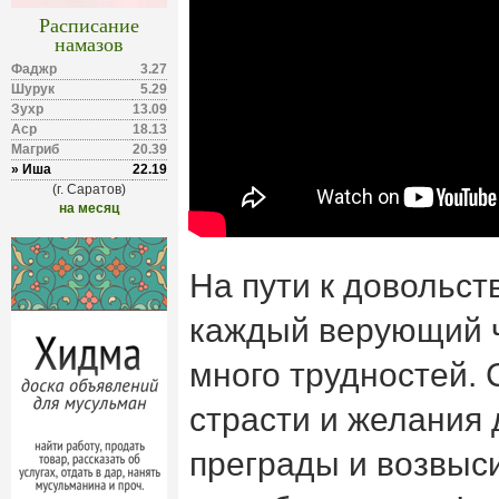
Расписание
намазов
Фаджр
3.27
Шурук
5.29
Зухр
13.09
Аср
18.13
Магриб
20.39
» Иша
22.19
(г. Саратов)
на месяц
На пути к довольс
каждый верующий ч
много трудностей.
страсти и желания 
преграды и возвыс