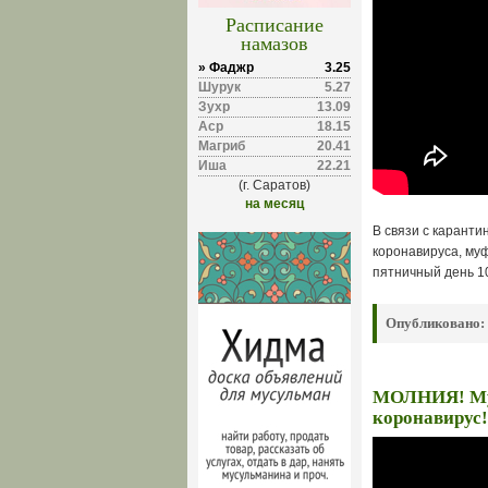
Расписание
намазов
» Фаджр
3.25
Шурук
5.27
Зухр
13.09
Аср
18.15
Магриб
20.41
Иша
22.21
(г. Саратов)
на месяц
В связи с каранти
коронавируса, му
пятничный день 10
Опубликовано:
МОЛНИЯ! Мус
коронавирус!