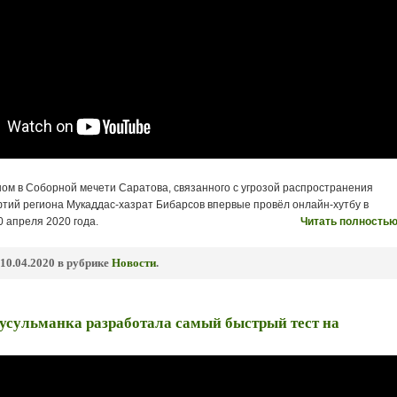
ном в Соборной мечети Саратова, связанного с угрозой распространения
фтий региона Мукаддас-хазрат Бибарсов впервые провёл онлайн-хутбу в
 апреля 2020 года.
Читать полностью
10.04.2020 в рубрике
Новости
.
ульманка разработала самый быстрый тест на