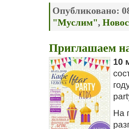
Опубликовано:
08
"Муслим"
,
Новос
Приглашаем на
10 
сос
год
part
На 
раз