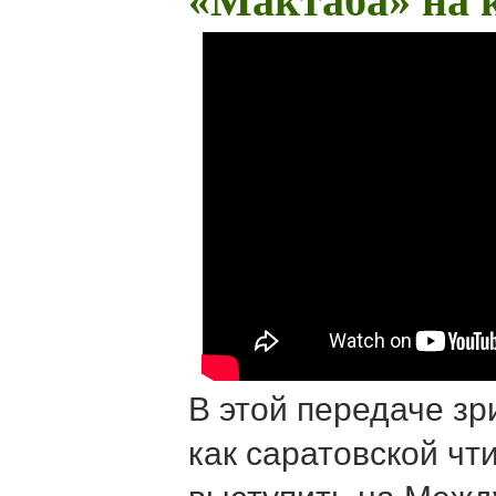
«Мактаба» на 
В этой передаче зр
как саратовской чт