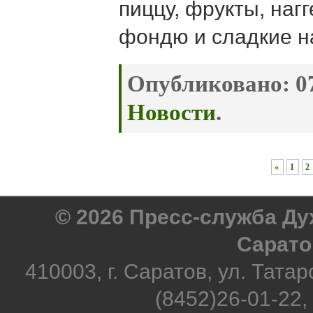
пиццу, фрукты, наг
фондю и сладкие н
Опубликовано:
07
Новости
.
«
1
2
© 2026 Пресс-служба Д
Сарато
410003, г. Саратов, ул. Татар
(8452)26-01-22,