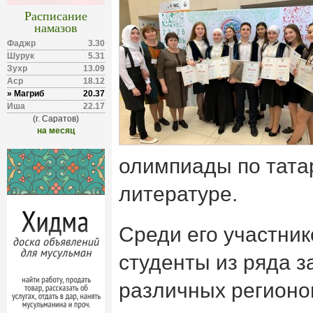
Расписание
намазов
Фаджр
3.30
Шурук
5.31
Зухр
13.09
Аср
18.12
» Магриб
20.37
Иша
22.17
(г. Саратов)
на месяц
олимпиады по тата
литературе.
Среди его участни
студенты из ряда з
различных регионо