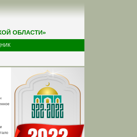
КОЙ ОБЛАСТИ»
ДНИК
н
енное
и
стало