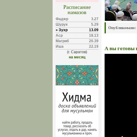
Расписание
намазов
Фаджр
3.27
Шурук
5.29
Опубликовано:
» Зухр
13.09
Аср
18.13
Магриб
20.39
Иша
22.19
А вы готовы 
(г. Саратов)
на месяц