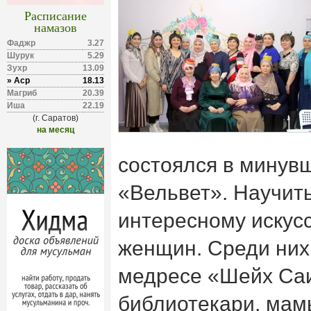
Расписание
намазов
Фаджр
3.27
Шурук
5.29
Зухр
13.09
» Аср
18.13
Магриб
20.39
Иша
22.19
(г. Саратов)
на месяц
состоялся в минувш
«Вельвет». Научит
интересному искус
женщин. Среди них 
медресе «Шейх Саид
библиотекари, мам