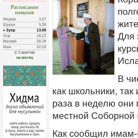
Расписание
полг
намазов
Фаджр
3.27
жите
Шурук
5.29
» Зухр
13.09
Для 
Аср
18.13
Магриб
20.39
курс
Иша
22.19
(г. Саратов)
на месяц
Исл
В чи
как школьники, так
раза в неделю они
местной Соборной 
Как сообщил имам-