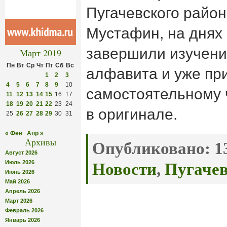
Пугачевского райо
Мустафин, на днях
завершили изучени
Март 2019
Пн
Вт
Ср
Чт
Пт
Сб
Вс
алфавита и уже при
1
2
3
4
5
6
7
8
9
10
самостоятельному 
11
12
13
14
15
16
17
18
19
20
21
22
23
24
в оригинале.
25
26
27
28
29
30
31
« Фев
Апр »
Архивы
Опубликовано:
13
Август 2026
Июль 2026
Новости
,
Пугачев
Июнь 2026
Май 2026
Апрель 2026
Март 2026
Февраль 2026
Январь 2026