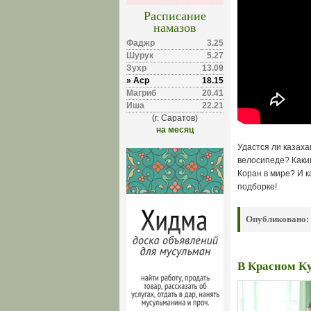
Расписание
намазов
Фаджр
3.25
Шурук
5.27
Зухр
13.09
» Аср
18.15
Магриб
20.41
Иша
22.21
(г. Саратов)
на месяц
Удастся ли казаха
велосипеде? Каки
Коран в мире? И 
подборке!
Опубликовано:
В Красном Ку