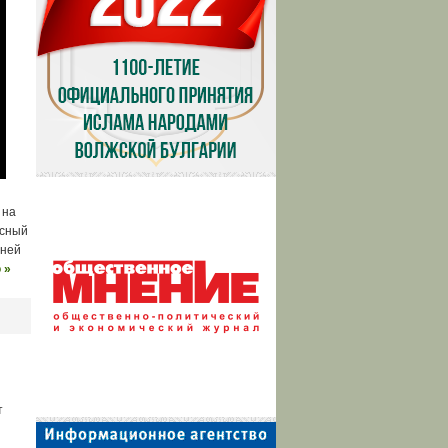
 на
исный
шней
 »
т