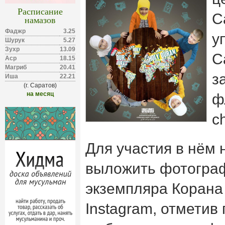
Расписание
С
намазов
Фаджр
3.25
у
Шурук
5.27
Зухр
13.09
С
Аср
18.15
Магриб
20.41
з
Иша
22.21
(г. Саратов)
на месяц
ф
c
Для участия в нём
выложить фотогра
экземпляра Корана
Instagram, отметив