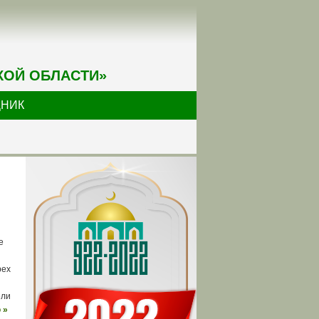
КОЙ ОБЛАСТИ»
ДНИК
е
рех
ели
 »