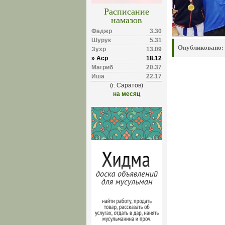
Расписание
намазов
Фаджр
3.30
Шурук
5.31
Опубликовано:
Зухр
13.09
» Аср
18.12
Магриб
20.37
Иша
22.17
(г. Саратов)
на месяц