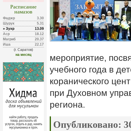
Расписание
намазов
Фаджр
3.30
Шурук
5.31
» Зухр
13.09
Аср
18.12
Магриб
20.37
Иша
22.17
(г. Саратов)
на месяц
мероприятие, пос
учебного года в дет
коранического цен
при Духовном упра
региона.
Опубликовано:
30