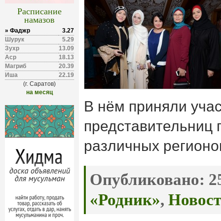
Расписание
намазов
» Фаджр
3.27
Шурук
5.29
Зухр
13.09
Аср
18.13
Магриб
20.39
Иша
22.19
(г. Саратов)
на месяц
В нём приняли учас
представительниц п
различных регионо
Опубликовано:
25
«Родник»
,
Новос