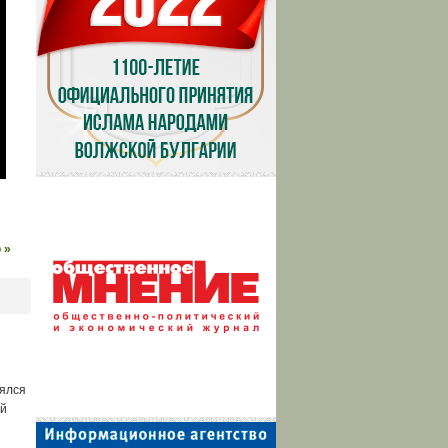
 »
оялся
ый