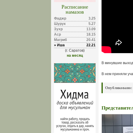
Расписание
намазов
Фаджр
3.25
Шурук
5.27
Зухр
13.09
Аср
18.15
Магриб
20.41
» Иша
22.21
(г. Саратов)
на месяц
В минувшие выход
В нем приняли уча
Опубликовано:
Представите