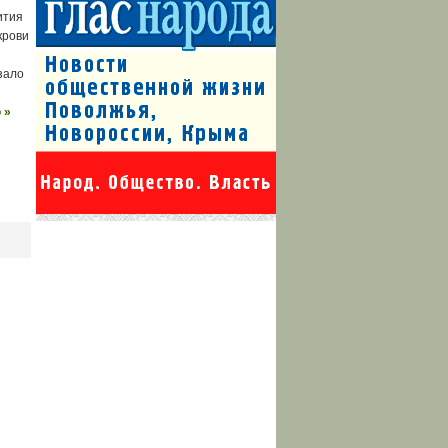
ития
крови
зало
 »