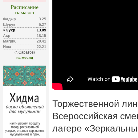
Расписание
намазов
Фаджр
3.25
Шурук
5.27
» Зухр
13.09
Аср
18.15
Магриб
20.41
Иша
22.21
(г. Саратов)
на месяц
Торжественной лин
Всероссийская сме
лагере «Зеркальны