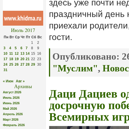
здесь уже почти не
праздничный день 
приехали родители
Июль 2017
гости.
Пн
Вт
Ср
Чт
Пт
Сб
Вс
1
2
3
4
5
6
7
8
9
Опубликовано:
26
10
11
12
13
14
15
16
17
18
19
20
21
22
23
24
25
26
27
28
29
30
"Муслим"
,
Новос
31
« Июн
Авг »
Архивы
Даци Дациев о
Август 2026
Июль 2026
досрочную поб
Июнь 2026
Май 2026
Всемирных иг
Апрель 2026
Март 2026
Февраль 2026