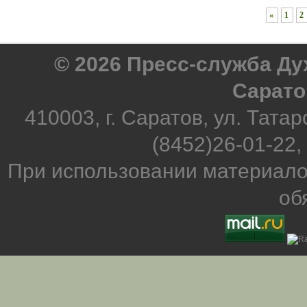
«
1
2
© 2026 Пресс-служба Д
Сарато
410003, г. Саратов, ул. Татар
(8452)26-01-22,
При использовании материало
об