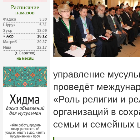
Расписание
намазов
Фаджр
3.30
Шурук
5.31
Зухр
13.09
» Аср
18.12
Магриб
20.37
Иша
22.17
(г. Саратов)
на месяц
управление мусул
проведёт междуна
«Роль религии и р
организаций в сохр
семьи и семейных 