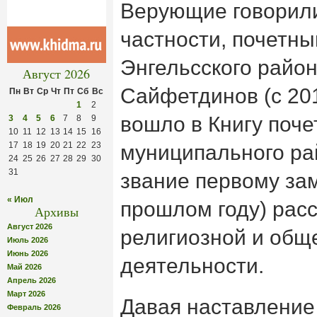
Верующие говорили
частности, почетн
Энгельсского райо
Август 2026
Сайфетдинов (с 201
Пн
Вт
Ср
Чт
Пт
Сб
Вс
1
2
вошло в Книгу поче
3
4
5
6
7
8
9
10
11
12
13
14
15
16
17
18
19
20
21
22
23
муниципального ра
24
25
26
27
28
29
30
31
звание первому за
« Июл
прошлом году) расс
Архивы
Август 2026
религиозной и общ
Июль 2026
Июнь 2026
деятельности.
Май 2026
Апрель 2026
Март 2026
Давая наставление
Февраль 2026