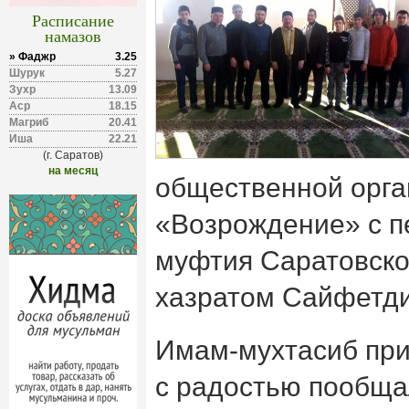
Расписание
намазов
» Фаджр
3.25
Шурук
5.27
Зухр
13.09
Аср
18.15
Магриб
20.41
Иша
22.21
(г. Саратов)
на месяц
общественной орга
«Возрождение» с 
муфтия Саратовско
хазратом Сайфетд
Имам-мухтасиб при
с радостью пообща