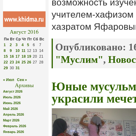
возможность изуче
учителем-хафизом
хазратом Яфаровы
Август 2016
Пн
Вт
Ср
Чт
Пт
Сб
Вс
Опубликовано:
16
1
2
3
4
5
6
7
8
9
10
11
12
13
14
"Муслим"
,
Новос
15
16
17
18
19
20
21
22
23
24
25
26
27
28
29
30
31
« Июл
Сен »
Юные мусульм
Архивы
Август 2026
украсили мече
Июль 2026
Июнь 2026
Май 2026
Апрель 2026
Март 2026
Февраль 2026
Январь 2026