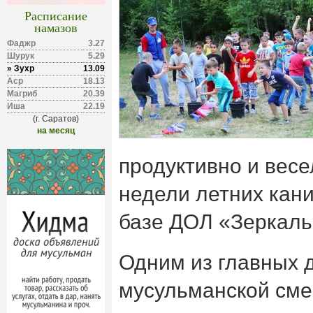
Расписание
намазов
Фаджр
3.27
Шурук
5.29
» Зухр
13.09
Аср
18.13
Магриб
20.39
Иша
22.19
(г. Саратов)
на месяц
продуктивно и весе
недели летних кан
базе ДОЛ «Зеркаль
Одним из главных 
мусульманской сме