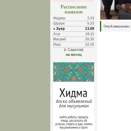
Расписание
намазов
Фаджр
3.33
Шурук
5.33
Опубликовано:
» Зухр
13.09
Аср
18.11
Магриб
20.35
Иша
22.15
(г. Саратов)
на месяц