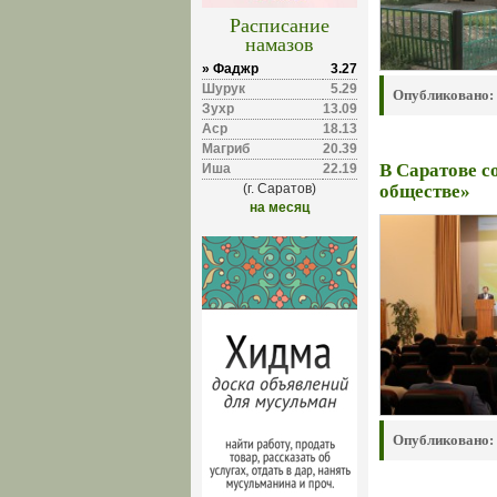
Расписание
намазов
» Фаджр
3.27
Шурук
5.29
Опубликовано:
Зухр
13.09
Аср
18.13
Магриб
20.39
В Саратове с
Иша
22.19
(г. Саратов)
обществе»
на месяц
Опубликовано: