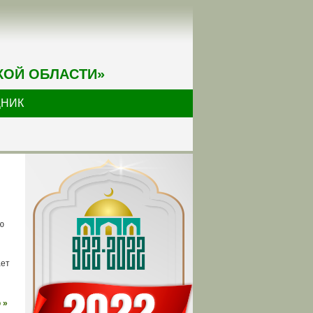
КОЙ ОБЛАСТИ»
ДНИК
ю
ает
 »