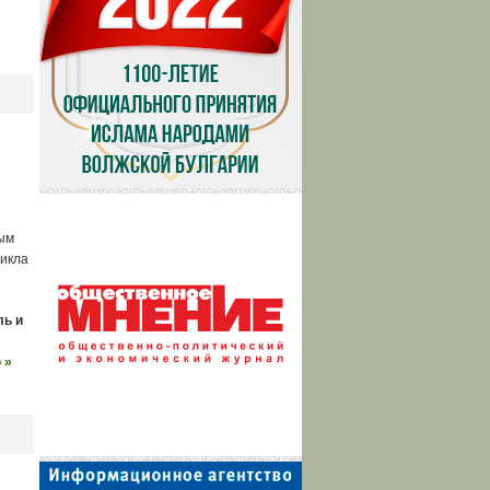
ым
цикла
ль и
 »