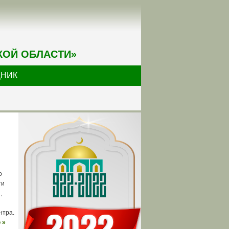
КОЙ ОБЛАСТИ»
ДНИК
о
ти
,
нтра.
 »