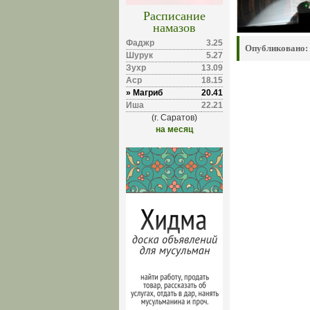
Расписание
намазов
Фаджр
3.25
Опубликовано:
Шурук
5.27
Зухр
13.09
Аср
18.15
» Магриб
20.41
Иша
22.21
(г. Саратов)
на месяц