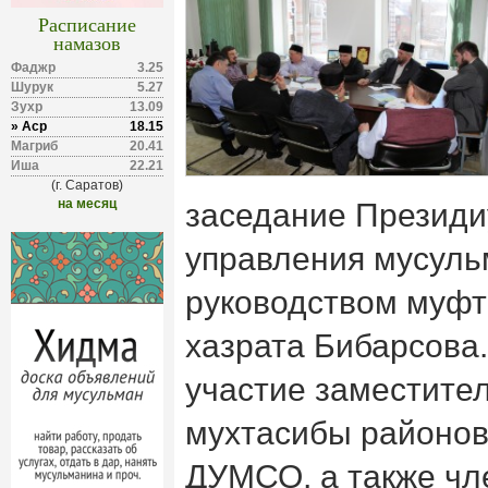
Расписание
намазов
Фаджр
3.25
Шурук
5.27
Зухр
13.09
» Аср
18.15
Магриб
20.41
Иша
22.21
(г. Саратов)
на месяц
заседание Президи
управления мусуль
руководством муфт
хазрата Бибарсова
участие заместите
мухтасибы районов
ДУМСО, а также чл