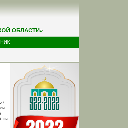
КОЙ ОБЛАСТИ»
ДНИК
кий
ном
й
й при