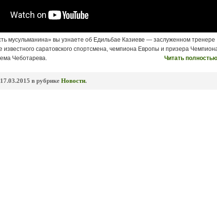
сть мусульманина» вы узнаете об Едильбае Казиеве — заслуженном тренере
ке известного саратовского спортсмена, чемпиона Европы и призера Чемпион
тема Чеботарева.
Читать полностью
17.03.2015 в рубрике
Новости
.