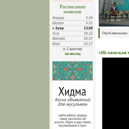
Расписание
намазов
Фаджр
3.30
Шурук
5.31
» Зухр
13.09
Опубликовано:
Аср
18.12
Магриб
20.37
Иша
22.17
(г. Саратов)
«Исламская м
на месяц