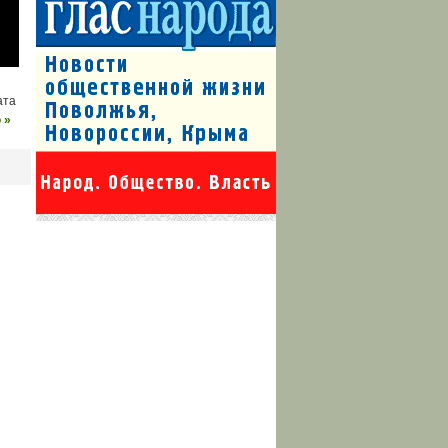
ата
 »