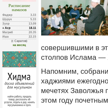
Расписание
намазов
Фаджр
3.33
Шурук
5.33
Зухр
13.09
» Аср
18.11
Магриб
20.35
Иша
22.15
(г. Саратов)
на месяц
совершившими в эт
столпов Ислама — 
Напомним, собрани
хаджиями ежегодно
мечетях Заволжья 
этом году почетны