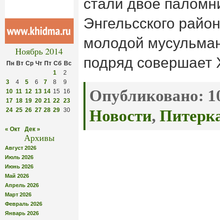
стали двое паломни
Энгельсского район
молодой мусульман
Ноябрь 2014
подряд совершает 
Пн
Вт
Ср
Чт
Пт
Сб
Вс
1
2
3
4
5
6
7
8
9
Опубликовано:
10
10
11
12
13
14
15
16
17
18
19
20
21
22
23
24
25
26
27
28
29
30
Новости
,
Питерк
« Окт
Дек »
Архивы
Август 2026
Июль 2026
Июнь 2026
Май 2026
Апрель 2026
Март 2026
Февраль 2026
Январь 2026